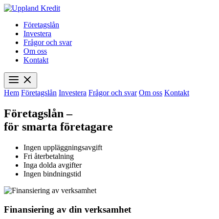
Företagslån
Investera
Frågor och svar
Om oss
Kontakt
Hem
Företagslån
Investera
Frågor och svar
Om oss
Kontakt
Företagslån –
för smarta företagare
Ingen uppläggningsavgift
Fri återbetalning
Inga dolda avgifter
Ingen bindningstid
Finansiering av din verksamhet