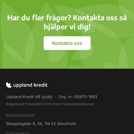
företagslån, fakturabelåning och fakturaköp till svenska
SME-företag.
Har du fler frågor? Kontakta oss så
hjälper vi dig!
Kontakta oss
Uppland Kredit AB (publ) · Org. nr: 559011-1893
Registrerat finansiellt institut hos Finansinspektionen
BESÖKSADRESS
Skeppargatan 8, 5tr, 114 52 Stockholm
POSTADRESS