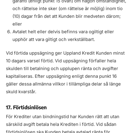
garanti (enligt punkt 15 ovan) om någon omständighet,
och rättelse inte sker (om rättelse är möjlig) inom tio
(10) dagar från det att Kunden blir medveten därom;
eller
Avtalet helt eller delvis befinns vara ogiltigt eller
upphör att vara giltigt och verkställbart.
Vid förtida uppsägning ger Uppland Kredit Kunden minst
10 dagars varsel förtid. Vid uppsägning förfaller hela
skulden till betalning och upplupen ränta och avgifter
kapitaliseras. Efter uppsägning enligt denna punkt 16
gäller dessa allmänna villkor i tillämpliga delar så länge
skuld kvarstår.
17. Förtidsinlösen
För Krediter utan bindningstid har Kunden rätt att utan
särskild avgift betala hela Krediten i förtid. Vid sådan
förtidsinlösen ska Kunden betala avtalad ränta för